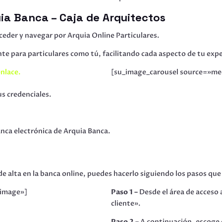
ia Banca – Caja de Arquitectos
eder y navegar por Arquia Online Particulares.
e para particulares como tú, facilitando cada aspecto de tu expe
enlace.
[su_image_carousel source=»med
us credenciales.
anca electrónica de Arquia Banca.
de alta en la banca online, puedes hacerlo siguiendo los pasos que
»image»]
Paso 1 –
Desde el área de acceso a
cliente».
Paso 2 –
A continuación, escoge e