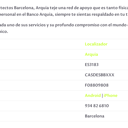
tectos Barcelona, Arquia teje una red de apoyo que es tanto físi
ersonal en el Banco Arquia, siempre te sientas respaldado en tu tr
 cada uno de sus servicios y su profundo compromiso con el mundo
nico.
Localizador
Arquia
ES3183
CASDESBBXXX
F08809808
Android
|
iPhone
934 82 6810
Barcelona