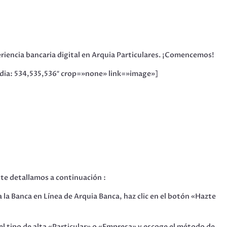
riencia bancaria digital en Arquia Particulares. ¡Comencemos!
ia: 534,535,536″ crop=»none» link=»image»]
 te detallamos a continuación :
 la Banca en Línea de Arquia Banca, haz clic en el botón «Hazte
l tipo de alta «Particular» o «Empresa» y escoge el método de