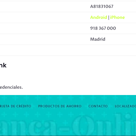
A81831067
Android
|
iPhone
918 367 000
Madrid
nk
redenciales.